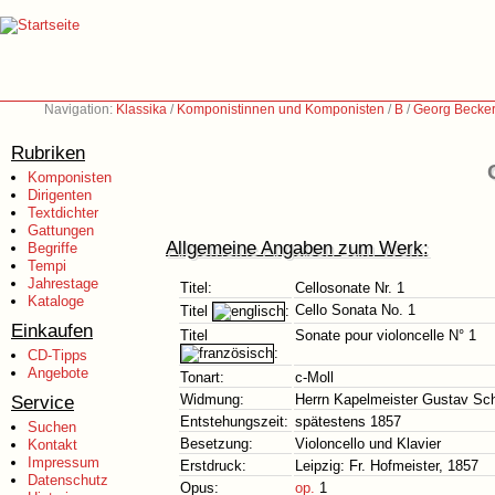
Navigation:
Klassika
/
Komponistinnen und Komponisten
/
B
/
Georg Becker
Rubriken
Komponisten
Dirigenten
Textdichter
Gattungen
Allgemeine Angaben zum Werk:
Begriffe
Tempi
Jahrestage
Titel:
Cellosonate Nr. 1
Kataloge
Cello Sonata No. 1
Titel
:
Einkaufen
Titel
Sonate pour violoncelle N° 1
:
CD-Tipps
Angebote
Tonart:
c-Moll
Service
Widmung:
Herrn Kapelmeister Gustav Sc
Entstehungszeit:
spätestens 1857
Suchen
Besetzung:
Violoncello und Klavier
Kontakt
Impressum
Erstdruck:
Leipzig: Fr. Hofmeister, 1857
Datenschutz
Opus:
op.
1