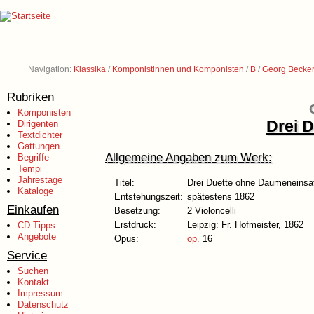
Navigation:
Klassika
/
Komponistinnen und Komponisten
/
B
/
Georg Becker
Rubriken
Komponisten
Drei 
Dirigenten
Textdichter
Gattungen
Allgemeine Angaben zum Werk:
Begriffe
Tempi
Jahrestage
Titel:
Drei Duette ohne Daumeneinsa
Kataloge
Entstehungszeit:
spätestens 1862
Einkaufen
Besetzung:
2 Violoncelli
Erstdruck:
Leipzig: Fr. Hofmeister, 1862
CD-Tipps
Angebote
Opus:
op.
16
Service
Suchen
Kontakt
Impressum
Datenschutz