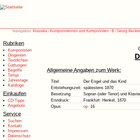
Navigation:
Klassika
/
Komponistinnen und Komponisten
/
B
/
Georg Becker
Rubriken
Komponisten
D
Dirigenten
Textdichter
Gattungen
Allgemeine Angaben zum Werk:
Begriffe
Tempi
Jahrestage
Titel:
Der Engel und das Kind
Kataloge
Entstehungszeit:
spätestens 1870
Einkaufen
Besetzung:
Sopran (oder Tenor) und Klavie
Erstdruck:
Frankfurt: Henkel, 1870
CD-Tipps
Angebote
Opus:
op.
16
Service
Suchen
Kontakt
Impressum
Datenschutz