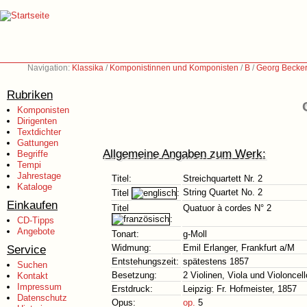
Navigation:
Klassika
/
Komponistinnen und Komponisten
/
B
/
Georg Becker
Rubriken
Komponisten
Dirigenten
Textdichter
Gattungen
Allgemeine Angaben zum Werk:
Begriffe
Tempi
Jahrestage
Titel:
Streichquartett Nr. 2
Kataloge
String Quartet No. 2
Titel
:
Einkaufen
Titel
Quatuor à cordes N° 2
:
CD-Tipps
Angebote
Tonart:
g-Moll
Service
Widmung:
Emil Erlanger, Frankfurt a/M
Entstehungszeit:
spätestens 1857
Suchen
Besetzung:
2 Violinen, Viola und Violoncell
Kontakt
Impressum
Erstdruck:
Leipzig: Fr. Hofmeister, 1857
Datenschutz
Opus:
op.
5