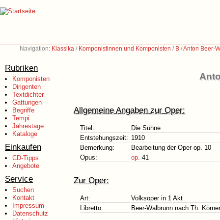
Navigation:
Klassika
/
Komponistinnen und Komponisten
/
B
/
Anton Beer-W
Rubriken
Anto
Komponisten
Dirigenten
Textdichter
Gattungen
Allgemeine Angaben zur Oper:
Begriffe
Tempi
Jahrestage
Titel:
Die Sühne
Kataloge
Entstehungszeit:
1910
Einkaufen
Bemerkung:
Bearbeitung der Oper op. 10
Opus:
op.
41
CD-Tipps
Angebote
Service
Zur Oper:
Suchen
Kontakt
Art:
Volksoper in 1 Akt
Impressum
Libretto:
Beer-Walbrunn nach Th. Körne
Datenschutz