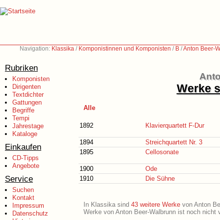
Navigation:
Klassika
/
Komponistinnen und Komponisten
/
B
/
Anton Beer-W
Rubriken
Anto
Komponisten
Werke s
Dirigenten
Textdichter
Gattungen
Alle
Begriffe
Tempi
1892
Klavierquartett F-Dur
Jahrestage
Kataloge
1894
Streichquartett Nr. 3
Einkaufen
1895
Cellosonate
CD-Tipps
Angebote
1900
Ode
Service
1910
Die Sühne
Suchen
Kontakt
In Klassika sind
43 weitere Werke
von Anton Beer
Impressum
Werke von Anton Beer-Walbrunn ist noch nicht v
Datenschutz