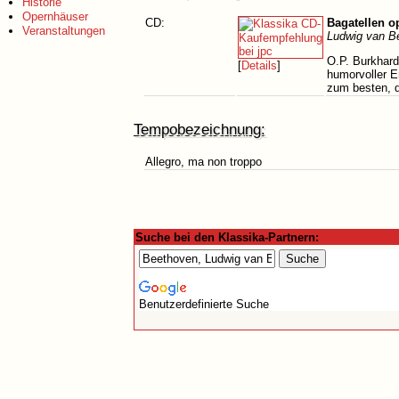
Historie
Opernhäuser
CD:
Bagatellen o
Veranstaltungen
Ludwig van B
O.P. Burkhard
[
Details
]
humorvoller E
zum besten, d
Tempobezeichnung:
Allegro, ma non troppo
Suche bei den Klassika-Partnern:
Benutzerdefinierte Suche