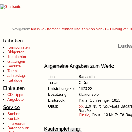
Navigation:
Klassika
/
Komponistinnen und Komponisten
/
B
/
Ludwig van B
Rubriken
Ludw
Komponisten
Dirigenten
Textdichter
Gattungen
Allgemeine Angaben zum Werk:
Begriffe
Tempi
Jahrestage
Titel:
Bagatelle
Kataloge
Tonart:
C-Dur
Einkaufen
Entstehungszeit:
1820-22
Besetzung:
Klavier solo
CD-Tipps
Angebote
Erstdruck:
Paris: Schlesinger, 1823
Opus:
op.
119 Nr. 7:
Nouvelles Bagate
Service
Beetho...
Suchen
Kinsky
Opus 119 Nr. 7:
Elf Bag
Kontakt
Impressum
Datenschutz
Kaufempfehlung: