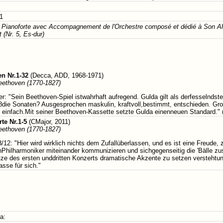
11
 Pianoforte avec Accompagnement de l'Orchestre composé et dédié à Son Al
 (Nr. 5, Es-dur)
en Nr.1-32
(Decca, ADD, 1968-1971)
eethoven (1770-1827)
r: "Sein Beethoven-Spiel istwahrhaft aufregend. Gulda gilt als derfesselndst
968die Sonaten? Ausgesprochen maskulin, kraftvoll,bestimmt, entschieden.
 einfach.Mit seiner Beethoven-Kassette setzte Gulda einenneuen Standard." 
te Nr.1-5
(CMajor, 2011)
eethoven (1770-1827)
12: "Hier wird wirklich nichts dem Zufallüberlassen, und es ist eine Freude, z
Philharmoniker miteinander kommunizieren und sichgegenseitig die 'Bälle zus
tze des ersten unddritten Konzerts dramatische Akzente zu setzen verstehtund
asse für sich."
a: