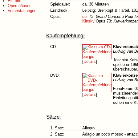
Historie
Spieldauer:
ca. 38 Minuten
Opernhäuser
Erstdruck:
Leipzig: Breitkopf & Härtel, 18
Veranstaltungen
Opus:
op.
73:
Grand Concerto Pour le
Kinsky
Opus 73:
Klavierkonzert
Kaufempfehlung:
CD:
Klaviersonat
Ludwig van B
Joachim Kaise
[
Details
]
spielte er 1
überschaubar,
DVD:
Klavierkonzer
Ludwig van B
FonoForum 03/
musizierenden
[
Details
]
Einleitungssä
schon eine Kl
Sätze:
1. Satz:
Allegro
2. Satz:
Adagio un poco mosso - attacc