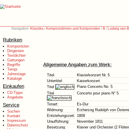
Navigation:
Klassika
/
Komponistinnen und Komponisten
/
B
/
Ludwig van B
Rubriken
Komponisten
Dirigenten
Textdichter
Gattungen
Allgemeine Angaben zum Werk:
Begriffe
Tempi
Jahrestage
Titel:
Klavierkonzert Nr. 5
Kataloge
Untertitel:
Kaiserkonzert
Einkaufen
Piano Concerto No. 5
Titel
:
CD-Tipps
Titel
Concerto pour piano N° 5
Angebote
:
Service
Tonart:
Es-Dur
Widmung:
Erzherzog Rudolph von Österre
Suchen
Entstehungszeit:
1809
Kontakt
Impressum
Uraufführung:
November 1811
Datenschutz
Besetzung:
Klavier und Orchester (2 Flöten