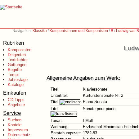
Navigation:
Klassika
/
Komponistinnen und Komponisten
/
B
/
Ludwig van B
Rubriken
Ludw
Komponisten
Dirigenten
Textdichter
Gattungen
Begriffe
Tempi
Allgemeine Angaben zum Werk:
Jahrestage
Kataloge
Titel:
Klaviersonate
Einkaufen
Untertitel:
Kurfürstensonate Nr. 2
CD-Tipps
Piano Sonata
Titel
:
Angebote
Titel
Sonate pour piano
Service
:
Suchen
Tonart:
f-Moll
Kontakt
Widmung:
Erzbischof Maximilian Friedrich
Impressum
Entstehungszeit:
1782-83
Datenschutz