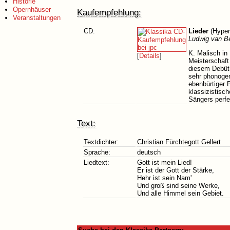
Historie
Opernhäuser
Kaufempfehlung:
Veranstaltungen
CD:
Lieder
(Hyper
Ludwig van B
K. Malisch in
[
Details
]
Meisterschaft
diesem Debüt-R
sehr phonogen
ebenbürtiger P
klassizistisch
Sängers perfe
Text:
Textdichter:
Christian Fürchtegott Gellert
Sprache:
deutsch
Liedtext:
Gott ist mein Lied!
Er ist der Gott der Stärke,
Hehr ist sein Nam'
Und groß sind seine Werke,
Und alle Himmel sein Gebiet.