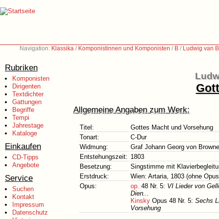
Navigation:
Klassika
/
Komponistinnen und Komponisten
/
B
/
Ludwig van B
Rubriken
Ludw
Komponisten
Got
Dirigenten
Textdichter
Gattungen
Allgemeine Angaben zum Werk:
Begriffe
Tempi
Jahrestage
Titel:
Gottes Macht und Vorsehung
Kataloge
Tonart:
C-Dur
Einkaufen
Widmung:
Graf Johann Georg von Brown
Entstehungszeit:
1803
CD-Tipps
Angebote
Besetzung:
Singstimme mit Klavierbegleit
Erstdruck:
Wien: Artaria, 1803 (ohne Opus
Service
Opus:
op.
48 Nr. 5:
VI Lieder von Gel
Suchen
Dien...
Kontakt
Kinsky
Opus 48 Nr. 5:
Sechs Li
Impressum
Vorsehung
Datenschutz