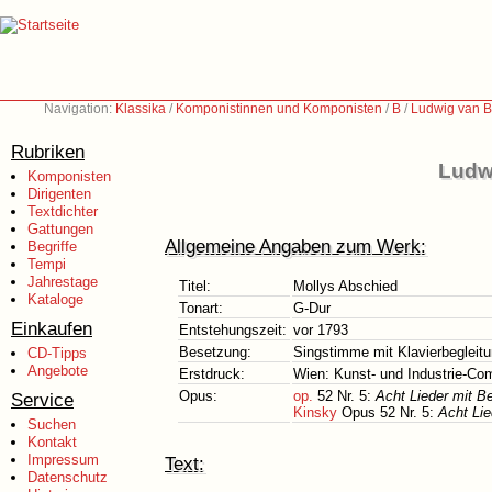
Navigation:
Klassika
/
Komponistinnen und Komponisten
/
B
/
Ludwig van B
Rubriken
Ludw
Komponisten
Dirigenten
Textdichter
Gattungen
Allgemeine Angaben zum Werk:
Begriffe
Tempi
Jahrestage
Titel:
Mollys Abschied
Kataloge
Tonart:
G-Dur
Einkaufen
Entstehungszeit:
vor 1793
Besetzung:
Singstimme mit Klavierbegleit
CD-Tipps
Angebote
Erstdruck:
Wien: Kunst- und Industrie-Com
Opus:
op.
52 Nr. 5:
Acht Lieder mit B
Service
Kinsky
Opus 52 Nr. 5:
Acht Lie
Suchen
Kontakt
Impressum
Text:
Datenschutz