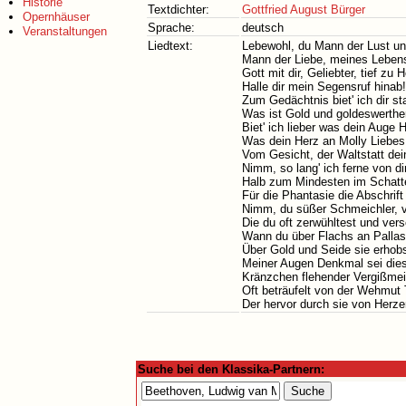
Historie
Textdichter:
Gottfried August Bürger
Opernhäuser
Sprache:
deutsch
Veranstaltungen
Liedtext:
Lebewohl, du Mann der Lust u
Mann der Liebe, meines Leben
Gott mit dir, Geliebter, tief zu 
Halle dir mein Segensruf hinab!
Zum Gedächtnis biet' ich dir st
Was ist Gold und goldeswerthe
Biet' ich lieber was dein Auge 
Was dein Herz an Molly Liebes
Vom Gesicht, der Waltstatt dei
Nimm, so lang' ich ferne von dir
Halb zum Mindesten im Schatt
Für die Phantasie die Abschrift 
Nimm, du süßer Schmeichler, 
Die du oft zerwühltest und ver
Wann du über Flachs an Palla
Über Gold und Seide sie erhobs
Meiner Augen Denkmal sei dies
Kränzchen flehender Vergißmei
Oft beträufelt von der Wehmut 
Der hervor durch sie von Herzen
Suche bei den Klassika-Partnern: