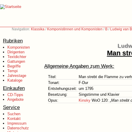
Navigation:
Klassika
/
Komponistinnen und Komponisten
/
B
/
Ludwig van B
Rubriken
Ludw
Komponisten
Man str
Dirigenten
Textdichter
Gattungen
Allgemeine Angaben zum Werk:
Begriffe
Tempi
Jahrestage
Titel:
Man strebt die Flamme zu verh
Kataloge
Tonart:
F-Dur
Einkaufen
Entstehungszeit:
um 1795
Besetzung:
Singstimme und Klavier
CD-Tipps
Angebote
Opus:
Kinsky
WoO 120:
„Man strebt 
Service
Suchen
Kontakt
Impressum
Datenschutz