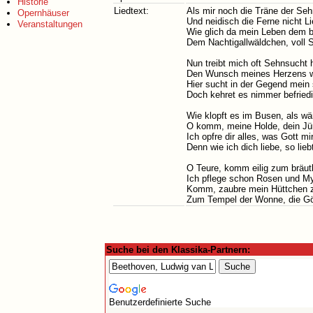
Historie
Liedtext:
Als mir noch die Träne der Seh
Opernhäuser
Und neidisch die Ferne nicht L
Veranstaltungen
Wie glich da mein Leben dem 
Dem Nachtigallwäldchen, voll S
Nun treibt mich oft Sehnsucht 
Den Wunsch meines Herzens wo
Hier sucht in der Gegend mein
Doch kehret es nimmer befriedi
Wie klopft es im Busen, als wä
O komm, meine Holde, dein Jün
Ich opfre dir alles, was Gott mir
Denn wie ich dich liebe, so liebt
O Teure, komm eilig zum bräut
Ich pflege schon Rosen und M
Komm, zaubre mein Hüttchen 
Zum Tempel der Wonne, die Göt
Suche bei den Klassika-Partnern:
Benutzerdefinierte Suche