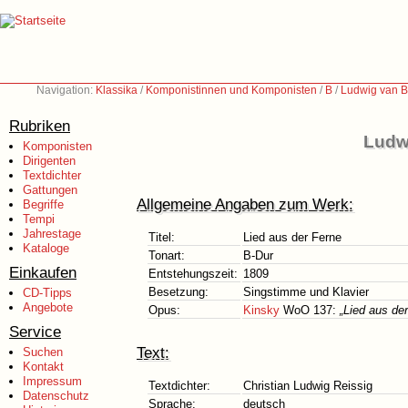
Navigation:
Klassika
/
Komponistinnen und Komponisten
/
B
/
Ludwig van B
Rubriken
Ludw
Komponisten
Dirigenten
Textdichter
Gattungen
Allgemeine Angaben zum Werk:
Begriffe
Tempi
Jahrestage
Titel:
Lied aus der Ferne
Kataloge
Tonart:
B-Dur
Einkaufen
Entstehungszeit:
1809
Besetzung:
Singstimme und Klavier
CD-Tipps
Angebote
Opus:
Kinsky
WoO 137:
„Lied aus de
Service
Text:
Suchen
Kontakt
Impressum
Textdichter:
Christian Ludwig Reissig
Datenschutz
Sprache:
deutsch