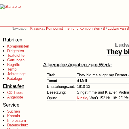
Navigation:
Klassika
/
Komponistinnen und Komponisten
/
B
/
Ludwig van B
Rubriken
Ludw
Komponisten
They b
Dirigenten
Textdichter
Gattungen
Allgemeine Angaben zum Werk:
Begriffe
Tempi
Jahrestage
Titel:
They bid me slight my Dermot 
Kataloge
Tonart:
d-Moll
Einkaufen
Entstehungszeit:
1810-13
Besetzung:
Singstimme und Klavier, Violin
CD-Tipps
Angebote
Opus:
Kinsky
WoO 152 Nr. 18:
25 Iri
Service
Suchen
Kontakt
Impressum
Datenschutz