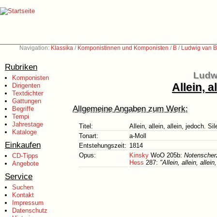
Navigation:
Klassika
/
Komponistinnen und Komponisten
/
B
/
Ludwig van B
Rubriken
Ludw
Komponisten
Allein, a
Dirigenten
Textdichter
Gattungen
Allgemeine Angaben zum Werk:
Begriffe
Tempi
Jahrestage
Titel:
Allein, allein, allein, jedoch. Si
Kataloge
Tonart:
a-Moll
Einkaufen
Entstehungszeit:
1814
Opus:
Kinsky
WoO 205b:
Notenscherze
CD-Tipps
Hess
287:
"Allein, allein, allei
Angebote
Service
Suchen
Kontakt
Impressum
Datenschutz