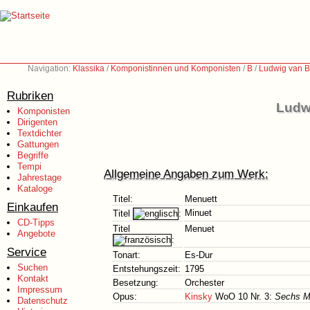
Navigation:
Klassika
/
Komponistinnen und Komponisten
/
B
/
Ludwig van B
Rubriken
Ludw
Komponisten
Dirigenten
Textdichter
Gattungen
Begriffe
Tempi
Allgemeine Angaben zum Werk:
Jahrestage
Kataloge
Titel:
Menuett
Einkaufen
Minuet
Titel
:
CD-Tipps
Titel
Menuet
Angebote
:
Service
Tonart:
Es-Dur
Suchen
Entstehungszeit:
1795
Kontakt
Besetzung:
Orchester
Impressum
Opus:
Kinsky
WoO 10 Nr. 3:
Sechs Me
Datenschutz