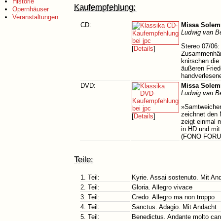
Historie
Kaufempfehlung:
Opernhäuser
Veranstaltungen
CD:
Missa Solem
Ludwig van B
Stereo 07/06:
[
Details
]
Zusammenhänge
knirschen die
äußeren Fried
handverlesen
DVD:
Missa Solem
Ludwig van B
»Samtweicher,
zeichnet den
[
Details
]
zeigt einmal 
in HD und mit
(FONO FORUM
Teile:
1. Teil:
Kyrie. Assai sostenuto. Mit An
2. Teil:
Gloria. Allegro vivace
3. Teil:
Credo. Allegro ma non troppo
4. Teil:
Sanctus. Adagio. Mit Andacht
5. Teil:
Benedictus. Andante molto can