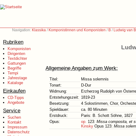
Navigation:
Klassika
/
Komponistinnen und Komponisten
/
B
/
Ludwig van B
Rubriken
Ludw
Komponisten
Dirigenten
Textdichter
Gattungen
Allgemeine Angaben zum Werk:
Begriffe
Tempi
Jahrestage
Titel:
Missa solemnis
Kataloge
Tonart:
D-Dur
Einkaufen
Widmung:
Erzherzog Rudolph von Österre
Entstehungszeit:
1819-23
CD-Tipps
Angebote
Besetzung:
4 Solostimmen, Chor, Orcheste
Spieldauer:
ca. 80 Minuten
Service
Erstdruck:
Paris: B. Schott Söhne, 1827
Suchen
Opus:
op.
123:
Missa composita, et s
Kontakt
Kinsky
Opus 123:
Missa solemn
Impressum
Datenschutz