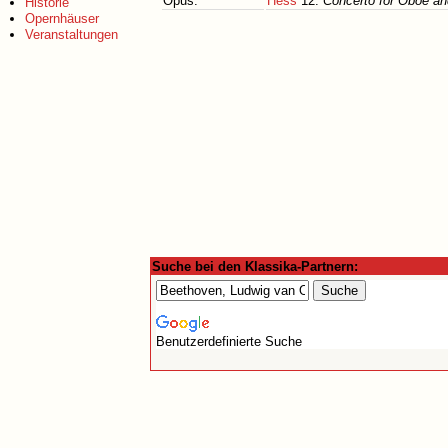
Opus:
Hess
12:
Concerto for Oboe an
Historie
Opernhäuser
Veranstaltungen
Suche bei den Klassika-Partnern:
Benutzerdefinierte Suche