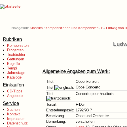
Navigation:
Klassika
/
Komponistinnen und Komponisten
/
B
/
Ludwig van B
Rubriken
Ludw
Komponisten
Dirigenten
Textdichter
Gattungen
Begriffe
Tempi
Allgemeine Angaben zum Werk:
Jahrestage
Kataloge
Titel:
Oboenkonzert
Einkaufen
Oboe Concerto
Titel
:
CD-Tipps
Titel
Concerto pour hautbois
Angebote
:
Service
Tonart:
F-Dur
Suchen
Entstehungszeit:
1792/93 ?
Kontakt
Besetzung:
Oboe und Orchester
Impressum
Bemerkung:
verschollen
Datenschutz