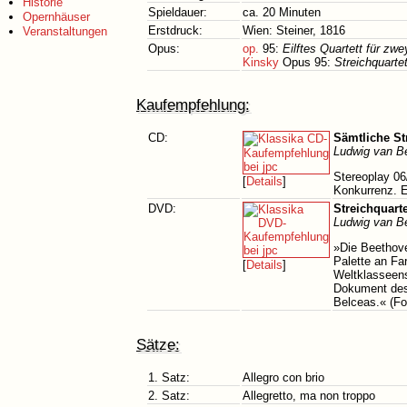
Historie
Spieldauer:
ca. 20 Minuten
Opernhäuser
Erstdruck:
Wien: Steiner, 1816
Veranstaltungen
Opus:
op.
95:
Eilftes Quartett für zw
Kinsky
Opus 95:
Streichquartet
Kaufempfehlung:
CD:
Sämtliche Str
Ludwig van B
Stereoplay 06
[
Details
]
Konkurrenz. E
DVD:
Streichquarte
Ludwig van B
»Die Beethove
Palette an F
[
Details
]
Weltklasseen
Dokument des 
Belceas.« (F
Sätze:
1. Satz:
Allegro con brio
2. Satz:
Allegretto, ma non troppo