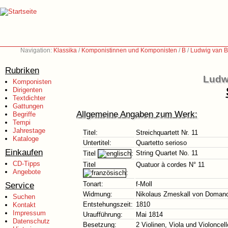
Navigation:
Klassika
/
Komponistinnen und Komponisten
/
B
/
Ludwig van B
Rubriken
Ludw
Komponisten
Dirigenten
Textdichter
Gattungen
Allgemeine Angaben zum Werk:
Begriffe
Tempi
Jahrestage
Titel:
Streichquartett Nr. 11
Kataloge
Untertitel:
Quartetto serioso
Einkaufen
String Quartet No. 11
Titel
:
CD-Tipps
Titel
Quatuor à cordes N° 11
Angebote
:
Service
Tonart:
f-Moll
Widmung:
Nikolaus Zmeskall von Doman
Suchen
Entstehungszeit:
1810
Kontakt
Impressum
Uraufführung:
Mai 1814
Datenschutz
Besetzung:
2 Violinen, Viola und Violoncell