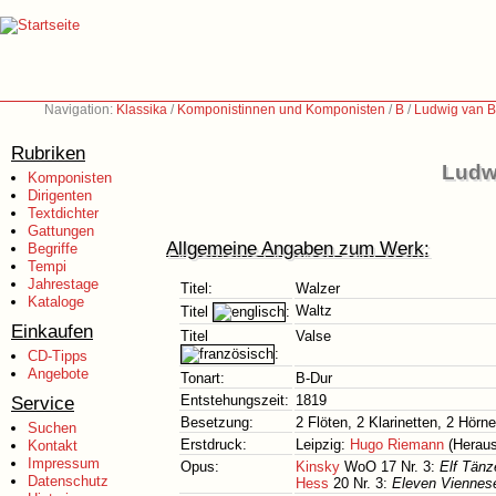
Navigation:
Klassika
/
Komponistinnen und Komponisten
/
B
/
Ludwig van B
Rubriken
Ludw
Komponisten
Dirigenten
Textdichter
Gattungen
Allgemeine Angaben zum Werk:
Begriffe
Tempi
Jahrestage
Titel:
Walzer
Kataloge
Waltz
Titel
:
Einkaufen
Titel
Valse
:
CD-Tipps
Angebote
Tonart:
B-Dur
Service
Entstehungszeit:
1819
Besetzung:
2 Flöten, 2 Klarinetten, 2 Hörn
Suchen
Erstdruck:
Leipzig:
Hugo Riemann
(Heraus
Kontakt
Impressum
Opus:
Kinsky
WoO 17 Nr. 3:
Elf Tänz
Datenschutz
Hess
20 Nr. 3:
Eleven Viennese