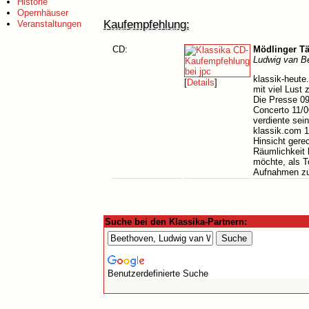
Historie
Opernhäuser
Kaufempfehlung:
Veranstaltungen
CD:
Mödlinger Tä
Ludwig van B
klassik-heute
[
Details
]
mit viel Lust
Die Presse 09
Concerto 11/0
verdiente sei
klassik.com 1
Hinsicht gere
Räumlichkeit 
möchte, als T
Aufnahmen zu
Suche bei den Klassika-Partnern:
Benutzerdefinierte Suche