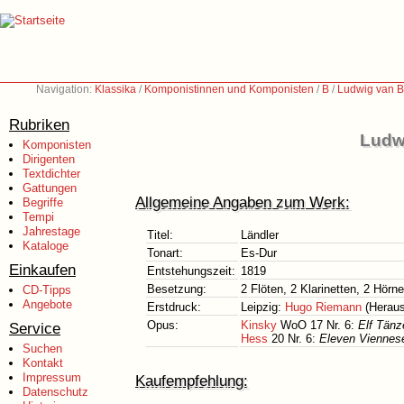
Navigation:
Klassika
/
Komponistinnen und Komponisten
/
B
/
Ludwig van B
Rubriken
Ludw
Komponisten
Dirigenten
Textdichter
Gattungen
Allgemeine Angaben zum Werk:
Begriffe
Tempi
Jahrestage
Titel:
Ländler
Kataloge
Tonart:
Es-Dur
Einkaufen
Entstehungszeit:
1819
Besetzung:
2 Flöten, 2 Klarinetten, 2 Hörn
CD-Tipps
Angebote
Erstdruck:
Leipzig:
Hugo Riemann
(Heraus
Opus:
Kinsky
WoO 17 Nr. 6:
Elf Tänz
Service
Hess
20 Nr. 6:
Eleven Viennese
Suchen
Kontakt
Impressum
Kaufempfehlung:
Datenschutz