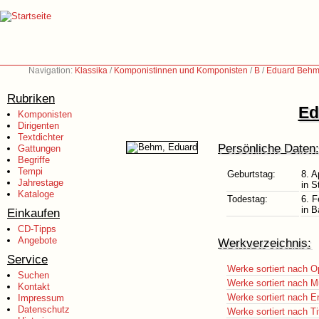
Navigation:
Klassika
/
Komponistinnen und Komponisten
/
B
/
Eduard Behm
Rubriken
Ed
Komponisten
Dirigenten
Textdichter
Persönliche Daten:
Gattungen
Begriffe
Tempi
Geburtstag:
8. A
Jahrestage
in S
Kataloge
Todestag:
6. F
in B
Einkaufen
CD-Tipps
Angebote
Werkverzeichnis:
Service
Werke sortiert nach O
Suchen
Werke sortiert nach M
Kontakt
Werke sortiert nach E
Impressum
Datenschutz
Werke sortiert nach Ti