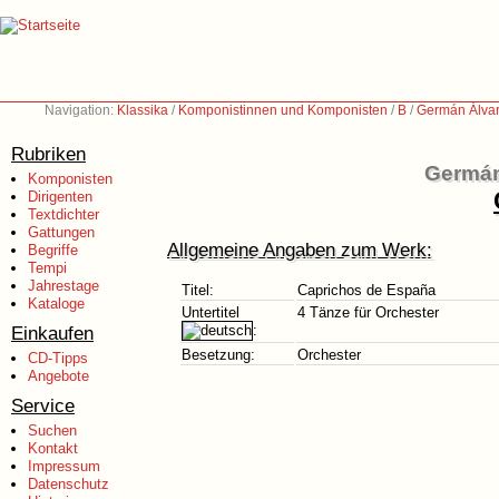
Navigation:
Klassika
/
Komponistinnen und Komponisten
/
B
/
Germán Álvar
Rubriken
Germán
Komponisten
Dirigenten
Textdichter
Gattungen
Allgemeine Angaben zum Werk:
Begriffe
Tempi
Jahrestage
Titel:
Caprichos de España
Kataloge
Untertitel
4 Tänze für Orchester
Einkaufen
:
Besetzung:
Orchester
CD-Tipps
Angebote
Service
Suchen
Kontakt
Impressum
Datenschutz