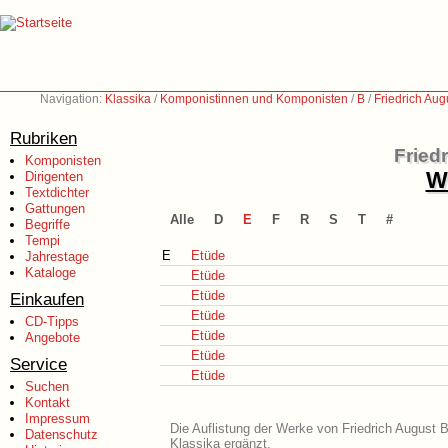
Navigation:
Klassika
/
Komponistinnen und Komponisten
/
B
/
Friedrich Aug
Rubriken
Fried
Komponisten
We
Dirigenten
Textdichter
Gattungen
Alle
D
E
F
R
S
T
#
Begriffe
Tempi
E
Etüde
Jahrestage
Kataloge
Etüde
Etüde
Einkaufen
Etüde
CD-Tipps
Etüde
Angebote
Etüde
Service
Etüde
Suchen
Kontakt
Impressum
Die Auflistung der Werke von Friedrich August B
Datenschutz
Klassika ergänzt.