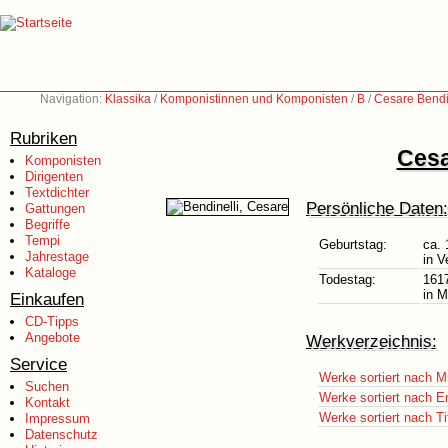
Navigation:
Klassika
/
Komponistinnen und Komponisten
/
B
/
Cesare Bendi
Rubriken
Cesa
Komponisten
Dirigenten
Textdichter
Persönliche Daten:
Gattungen
Begriffe
Tempi
Geburtstag:
ca. 
Jahrestage
in V
Kataloge
Todestag:
161
in 
Einkaufen
CD-Tipps
Angebote
Werkverzeichnis:
Service
Werke sortiert nach M
Suchen
Werke sortiert nach E
Kontakt
Werke sortiert nach Ti
Impressum
Datenschutz