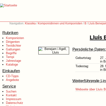
Navigation:
Klassika
/
Komponistinnen und Komponisten
/
B
/
Lluís Benejam
Rubriken
Lluís 
Komponisten
Dirigenten
Textdichter
Persönliche Daten:
Gattungen
Begriffe
Tempi
Geburtstag:
27. 
Jahrestage
in B
Kataloge
Todestag:
28.
in 
Einkaufen
CD-Tipps
Angebote
Weiterführende Lin
Service
Webseite über Lluís B
Suchen
Kontakt
Impressum
Datenschutz