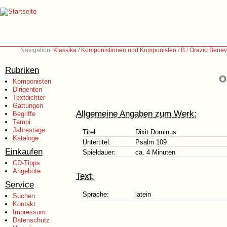
Navigation:
Klassika
/
Komponistinnen und Komponisten
/
B
/
Orazio Benev
Rubriken
O
Komponisten
Dirigenten
Textdichter
Gattungen
Allgemeine Angaben zum Werk:
Begriffe
Tempi
Jahrestage
Titel:
Dixit Dominus
Kataloge
Untertitel:
Psalm 109
Einkaufen
Spieldauer:
ca. 4 Minuten
CD-Tipps
Angebote
Text:
Service
Sprache:
latein
Suchen
Kontakt
Impressum
Datenschutz