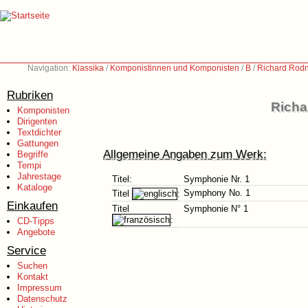
Navigation:
Klassika
/
Komponistinnen und Komponisten
/
B
/
Richard Rodn
Rubriken
Richa
Komponisten
Dirigenten
Textdichter
Gattungen
Allgemeine Angaben zum Werk:
Begriffe
Tempi
Jahrestage
Titel:
Symphonie Nr. 1
Kataloge
Symphony No. 1
Titel
:
Einkaufen
Titel
Symphonie N° 1
:
CD-Tipps
Angebote
Service
Suchen
Kontakt
Impressum
Datenschutz