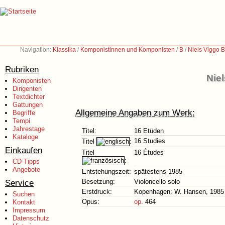
Navigation:
Klassika
/
Komponistinnen und Komponisten
/
B
/
Niels Viggo 
Rubriken
Nie
Komponisten
Dirigenten
Textdichter
Gattungen
Allgemeine Angaben zum Werk:
Begriffe
Tempi
Jahrestage
Titel:
16 Etüden
Kataloge
16 Studies
Titel
:
Einkaufen
Titel
16 Études
:
CD-Tipps
Angebote
Entstehungszeit:
spätestens 1985
Service
Besetzung:
Violoncello solo
Erstdruck:
Kopenhagen: W. Hansen, 1985
Suchen
Opus:
op.
464
Kontakt
Impressum
Datenschutz