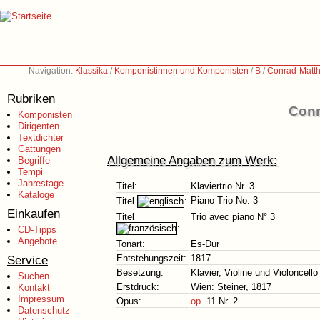
Navigation:
Klassika
/
Komponistinnen und Komponisten
/
B
/
Conrad-Matth
Rubriken
Conr
Komponisten
Dirigenten
Textdichter
Gattungen
Allgemeine Angaben zum Werk:
Begriffe
Tempi
Jahrestage
Titel:
Klaviertrio Nr. 3
Kataloge
Piano Trio No. 3
Titel
:
Einkaufen
Titel
Trio avec piano N° 3
:
CD-Tipps
Angebote
Tonart:
Es-Dur
Service
Entstehungszeit:
1817
Besetzung:
Klavier, Violine und Violoncello
Suchen
Erstdruck:
Wien: Steiner, 1817
Kontakt
Impressum
Opus:
op.
11 Nr. 2
Datenschutz