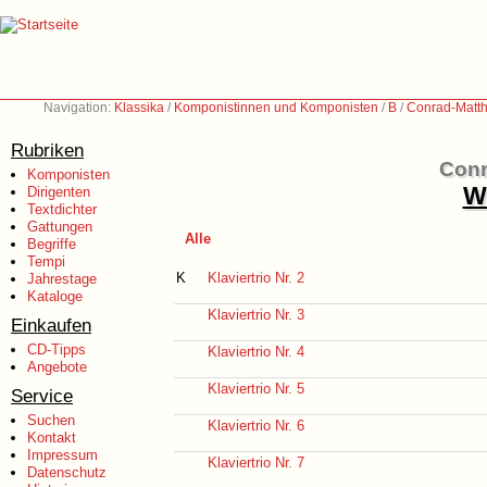
Navigation:
Klassika
/
Komponistinnen und Komponisten
/
B
/
Conrad-Matth
Rubriken
Conr
Komponisten
We
Dirigenten
Textdichter
Gattungen
Alle
Begriffe
Tempi
K
Klaviertrio Nr. 2
Jahrestage
Kataloge
Klaviertrio Nr. 3
Einkaufen
CD-Tipps
Klaviertrio Nr. 4
Angebote
Klaviertrio Nr. 5
Service
Suchen
Klaviertrio Nr. 6
Kontakt
Impressum
Klaviertrio Nr. 7
Datenschutz