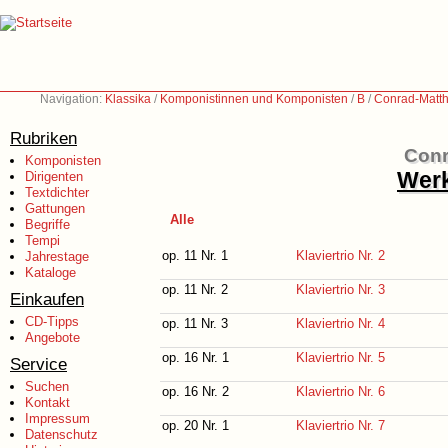
Navigation:
Klassika
/
Komponistinnen und Komponisten
/
B
/
Conrad-Matth
Rubriken
Conr
Komponisten
Werk
Dirigenten
Textdichter
Gattungen
Alle
Begriffe
Tempi
op. 11 Nr. 1
Klaviertrio Nr. 2
Jahrestage
Kataloge
op. 11 Nr. 2
Klaviertrio Nr. 3
Einkaufen
CD-Tipps
op. 11 Nr. 3
Klaviertrio Nr. 4
Angebote
op. 16 Nr. 1
Klaviertrio Nr. 5
Service
Suchen
op. 16 Nr. 2
Klaviertrio Nr. 6
Kontakt
Impressum
op. 20 Nr. 1
Klaviertrio Nr. 7
Datenschutz