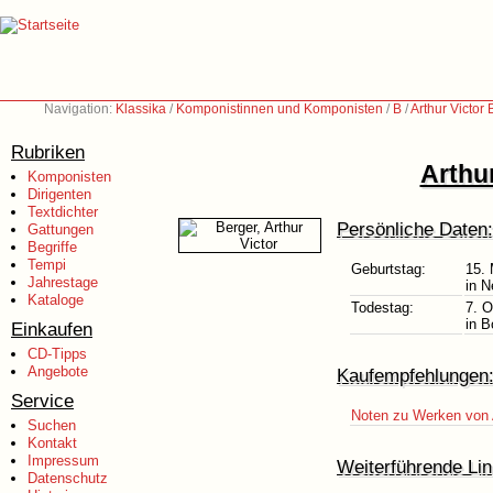
Navigation:
Klassika
/
Komponistinnen und Komponisten
/
B
/
Arthur Victor
Rubriken
Arthu
Komponisten
Dirigenten
Textdichter
Persönliche Daten:
Gattungen
Begriffe
Tempi
Geburtstag:
15. 
Jahrestage
in N
Kataloge
Todestag:
7. O
in 
Einkaufen
CD-Tipps
Angebote
Kaufempfehlungen
Service
Noten zu Werken von A
Suchen
Kontakt
Impressum
Weiterführende Lin
Datenschutz