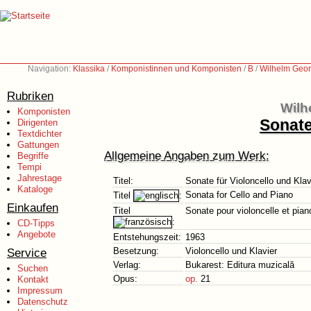
Navigation:
Klassika
/
Komponistinnen und Komponisten
/
B
/
Wilhelm Geor
Rubriken
Wilh
Komponisten
Sonate
Dirigenten
Textdichter
Gattungen
Allgemeine Angaben zum Werk:
Begriffe
Tempi
Jahrestage
Titel:
Sonate für Violoncello und Klav
Kataloge
Sonata for Cello and Piano
Titel
:
Einkaufen
Titel
Sonate pour violoncelle et pian
:
CD-Tipps
Angebote
Entstehungszeit:
1963
Service
Besetzung:
Violoncello und Klavier
Verlag:
Bukarest: Editura muzicală
Suchen
Opus:
op.
21
Kontakt
Impressum
Datenschutz