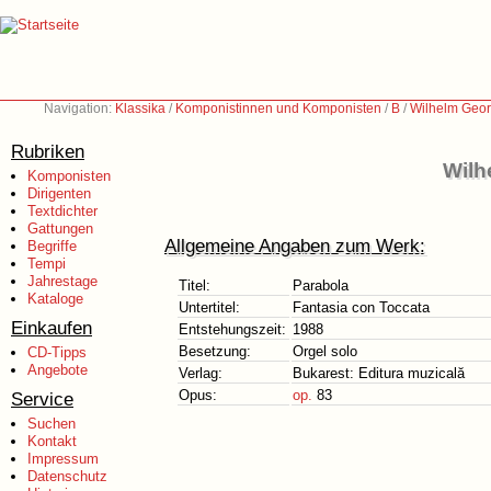
Navigation:
Klassika
/
Komponistinnen und Komponisten
/
B
/
Wilhelm Geor
Rubriken
Wilh
Komponisten
Dirigenten
Textdichter
Gattungen
Allgemeine Angaben zum Werk:
Begriffe
Tempi
Jahrestage
Titel:
Parabola
Kataloge
Untertitel:
Fantasia con Toccata
Einkaufen
Entstehungszeit:
1988
Besetzung:
Orgel solo
CD-Tipps
Angebote
Verlag:
Bukarest: Editura muzicală
Opus:
op.
83
Service
Suchen
Kontakt
Impressum
Datenschutz