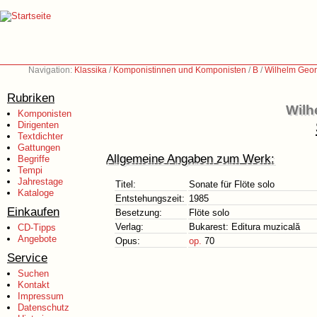
Navigation:
Klassika
/
Komponistinnen und Komponisten
/
B
/
Wilhelm Geor
Rubriken
Wilh
Komponisten
Dirigenten
Textdichter
Gattungen
Allgemeine Angaben zum Werk:
Begriffe
Tempi
Jahrestage
Titel:
Sonate für Flöte solo
Kataloge
Entstehungszeit:
1985
Einkaufen
Besetzung:
Flöte solo
Verlag:
Bukarest: Editura muzicală
CD-Tipps
Angebote
Opus:
op.
70
Service
Suchen
Kontakt
Impressum
Datenschutz