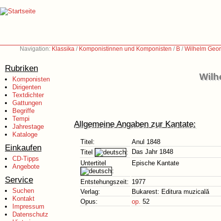
Navigation:
Klassika
/
Komponistinnen und Komponisten
/
B
/
Wilhelm Geor
Rubriken
Wilh
Komponisten
Dirigenten
Textdichter
Gattungen
Begriffe
Tempi
Allgemeine Angaben zur Kantate:
Jahrestage
Kataloge
Titel:
Anul 1848
Einkaufen
Das Jahr 1848
Titel
:
CD-Tipps
Untertitel
Epische Kantate
Angebote
:
Service
Entstehungszeit:
1977
Suchen
Verlag:
Bukarest: Editura muzicală
Kontakt
Opus:
op.
52
Impressum
Datenschutz