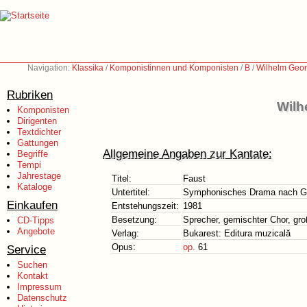
Navigation:
Klassika
/
Komponistinnen und Komponisten
/
B
/
Wilhelm Geor
Rubriken
Wilh
Komponisten
Dirigenten
Textdichter
Gattungen
Allgemeine Angaben zur Kantate:
Begriffe
Tempi
Jahrestage
Titel:
Faust
Kataloge
Untertitel:
Symphonisches Drama nach Goe
Einkaufen
Entstehungszeit:
1981
Besetzung:
Sprecher, gemischter Chor, gr
CD-Tipps
Angebote
Verlag:
Bukarest: Editura muzicală
Opus:
op.
61
Service
Suchen
Kontakt
Impressum
Datenschutz