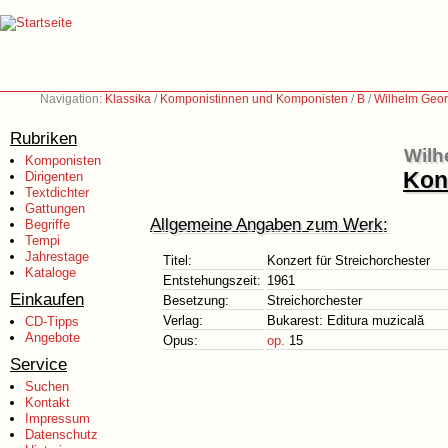
Navigation:
Klassika
/
Komponistinnen und Komponisten
/
B
/
Wilhelm Geor
Rubriken
Wilh
Komponisten
Konz
Dirigenten
Textdichter
Gattungen
Allgemeine Angaben zum Werk:
Begriffe
Tempi
Jahrestage
Titel:
Konzert für Streichorchester
Kataloge
Entstehungszeit:
1961
Einkaufen
Besetzung:
Streichorchester
Verlag:
Bukarest: Editura muzicală
CD-Tipps
Angebote
Opus:
op.
15
Service
Suchen
Kontakt
Impressum
Datenschutz