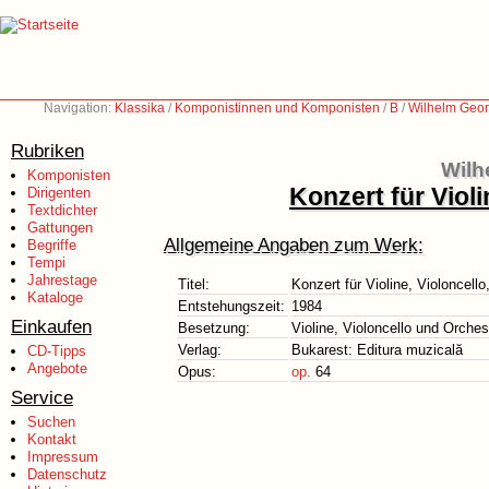
Navigation:
Klassika
/
Komponistinnen und Komponisten
/
B
/
Wilhelm Geor
Rubriken
Wilh
Komponisten
Konzert für Violi
Dirigenten
Textdichter
Gattungen
Allgemeine Angaben zum Werk:
Begriffe
Tempi
Jahrestage
Titel:
Konzert für Violine, Violoncell
Kataloge
Entstehungszeit:
1984
Einkaufen
Besetzung:
Violine, Violoncello und Orches
Verlag:
Bukarest: Editura muzicală
CD-Tipps
Angebote
Opus:
op.
64
Service
Suchen
Kontakt
Impressum
Datenschutz