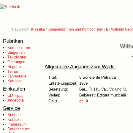
Navigation:
Klassika
/
Komponistinnen und Komponisten
/
B
/
Wilhelm Geor
Rubriken
Wilh
Komponisten
Dirigenten
Textdichter
Gattungen
Allgemeine Angaben zum Werk:
Begriffe
Tempi
Jahrestage
Titel:
5 Sonete de Petrarca
Kataloge
Entstehungszeit:
1959
Einkaufen
Besetzung:
Bar., Fl. Hr., Va., Vc und Kl.
Verlag:
Bukarest: Editura muzicală
CD-Tipps
Angebote
Opus:
op.
9
Service
Suchen
Kontakt
Impressum
Datenschutz