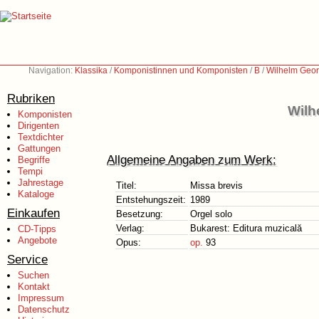
Navigation:
Klassika
/
Komponistinnen und Komponisten
/
B
/
Wilhelm Geor
Rubriken
Wilh
Komponisten
Dirigenten
Textdichter
Gattungen
Allgemeine Angaben zum Werk:
Begriffe
Tempi
Jahrestage
Titel:
Missa brevis
Kataloge
Entstehungszeit:
1989
Einkaufen
Besetzung:
Orgel solo
Verlag:
Bukarest: Editura muzicală
CD-Tipps
Angebote
Opus:
op.
93
Service
Suchen
Kontakt
Impressum
Datenschutz