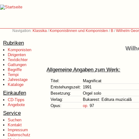
Navigation:
Klassika
/
Komponistinnen und Komponisten
/
B
/
Wilhelm Geor
Rubriken
Wilh
Komponisten
Dirigenten
Textdichter
Gattungen
Allgemeine Angaben zum Werk:
Begriffe
Tempi
Jahrestage
Titel:
Magnificat
Kataloge
Entstehungszeit:
1991
Einkaufen
Besetzung:
Orgel solo
Verlag:
Bukarest: Editura muzicală
CD-Tipps
Angebote
Opus:
op.
97
Service
Suchen
Kontakt
Impressum
Datenschutz