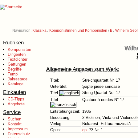
Navigation:
Klassika
/
Komponistinnen und Komponisten
/
B
/
Wilhelm Geor
Rubriken
Wilh
Komponisten
Dirigenten
Textdichter
Gattungen
Allgemeine Angaben zum Werk:
Begriffe
Tempi
Jahrestage
Titel:
Streichquartett Nr. 17
Kataloge
Untertitel:
Şapte piese serioase
Einkaufen
String Quartet No. 17
Titel
:
CD-Tipps
Titel
Quatuor à cordes N° 17
Angebote
:
Service
Entstehungszeit:
1986
Besetzung:
2 Violinen, Viola und Violoncell
Suchen
Verlag:
Bukarest: Editura muzicală
Kontakt
Impressum
Opus:
op.
73 Nr. 1
Datenschutz