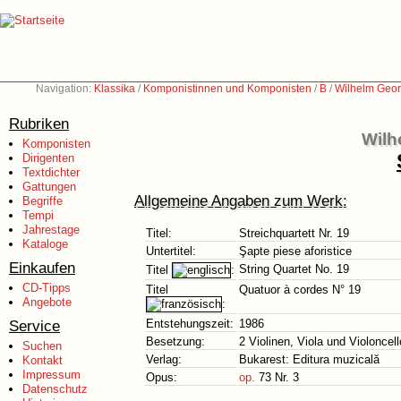
Navigation:
Klassika
/
Komponistinnen und Komponisten
/
B
/
Wilhelm Geor
Rubriken
Wilh
Komponisten
Dirigenten
Textdichter
Gattungen
Allgemeine Angaben zum Werk:
Begriffe
Tempi
Jahrestage
Titel:
Streichquartett Nr. 19
Kataloge
Untertitel:
Şapte piese aforistice
Einkaufen
String Quartet No. 19
Titel
:
CD-Tipps
Titel
Quatuor à cordes N° 19
Angebote
:
Service
Entstehungszeit:
1986
Besetzung:
2 Violinen, Viola und Violoncell
Suchen
Verlag:
Bukarest: Editura muzicală
Kontakt
Impressum
Opus:
op.
73 Nr. 3
Datenschutz