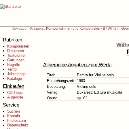
Navigation:
Klassika
/
Komponistinnen und Komponisten
/
B
/
Wilhelm Geor
Rubriken
Wilh
Komponisten
Dirigenten
Textdichter
Gattungen
Allgemeine Angaben zum Werk:
Begriffe
Tempi
Jahrestage
Titel:
Partita für Violine solo
Kataloge
Entstehungszeit:
1983
Einkaufen
Besetzung:
Violine solo
Verlag:
Bukarest: Editura muzicală
CD-Tipps
Angebote
Opus:
op.
62
Service
Suchen
Kontakt
Impressum
Datenschutz