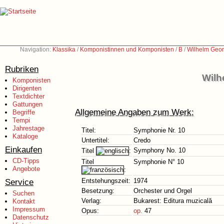
Navigation:
Klassika
/
Komponistinnen und Komponisten
/
B
/
Wilhelm Geor
Rubriken
Wilh
Komponisten
Dirigenten
Textdichter
Gattungen
Allgemeine Angaben zum Werk:
Begriffe
Tempi
Jahrestage
Titel:
Symphonie Nr. 10
Kataloge
Untertitel:
Credo
Einkaufen
Symphony No. 10
Titel
:
CD-Tipps
Titel
Symphonie N° 10
Angebote
:
Service
Entstehungszeit:
1974
Besetzung:
Orchester und Orgel
Suchen
Verlag:
Bukarest: Editura muzicală
Kontakt
Impressum
Opus:
op.
47
Datenschutz