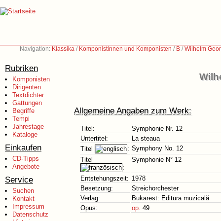
Navigation:
Klassika
/
Komponistinnen und Komponisten
/
B
/
Wilhelm Geor
Rubriken
Wilh
Komponisten
Dirigenten
Textdichter
Gattungen
Allgemeine Angaben zum Werk:
Begriffe
Tempi
Jahrestage
Titel:
Symphonie Nr. 12
Kataloge
Untertitel:
La steaua
Einkaufen
Symphony No. 12
Titel
:
CD-Tipps
Titel
Symphonie N° 12
Angebote
:
Service
Entstehungszeit:
1978
Besetzung:
Streichorchester
Suchen
Verlag:
Bukarest: Editura muzicală
Kontakt
Impressum
Opus:
op.
49
Datenschutz