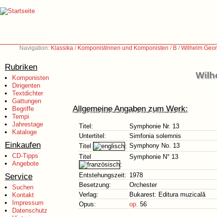
Navigation:
Klassika
/
Komponistinnen und Komponisten
/
B
/
Wilhelm Geor
Rubriken
Wilh
Komponisten
Dirigenten
Textdichter
Gattungen
Allgemeine Angaben zum Werk:
Begriffe
Tempi
Jahrestage
Titel:
Symphonie Nr. 13
Kataloge
Untertitel:
Simfonia solemnis
Einkaufen
Symphony No. 13
Titel
:
CD-Tipps
Titel
Symphonie N° 13
Angebote
:
Service
Entstehungszeit:
1978
Besetzung:
Orchester
Suchen
Verlag:
Bukarest: Editura muzicală
Kontakt
Impressum
Opus:
op.
56
Datenschutz