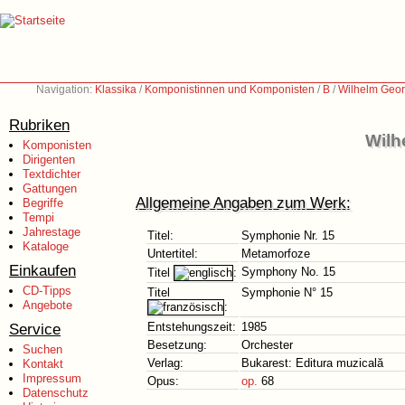
Navigation:
Klassika
/
Komponistinnen und Komponisten
/
B
/
Wilhelm Geor
Rubriken
Wilh
Komponisten
Dirigenten
Textdichter
Gattungen
Allgemeine Angaben zum Werk:
Begriffe
Tempi
Jahrestage
Titel:
Symphonie Nr. 15
Kataloge
Untertitel:
Metamorfoze
Einkaufen
Symphony No. 15
Titel
:
CD-Tipps
Titel
Symphonie N° 15
Angebote
:
Service
Entstehungszeit:
1985
Besetzung:
Orchester
Suchen
Verlag:
Bukarest: Editura muzicală
Kontakt
Impressum
Opus:
op.
68
Datenschutz